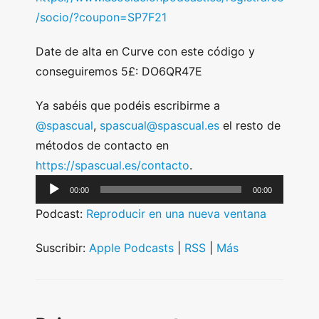
/socio/?coupon=SP7F21
Date de alta en Curve con este código y
conseguiremos 5£: DO6QR47E
Ya sabéis que podéis escribirme a
@spascual
,
spascual@spascual.es
el resto de
métodos de contacto en
https://spascual.es/contacto
.
A
00:00
00:00
u
Podcast:
Reproducir en una nueva ventana
d
i
Suscribir:
Apple Podcasts
|
RSS
|
Más
o
P
l