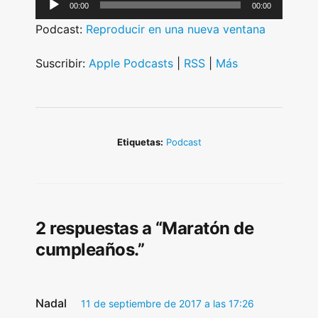
A
00:00
00:00
u
Podcast:
Reproducir en una nueva ventana
d
i
Suscribir:
Apple Podcasts
|
RSS
|
Más
o
P
l
a
Etiquetas:
Podcast
y
e
r
2 respuestas a “Maratón de
cumpleaños.”
Nadal
11 de septiembre de 2017 a las 17:26