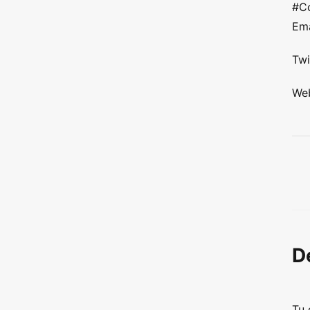
#C
Ema
Twi
Web
D
Tu 