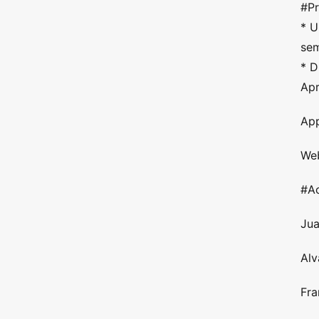
#Pr
* U
sem
* D
Apr
App
Web
#Ac
Jua
Alv
Fra