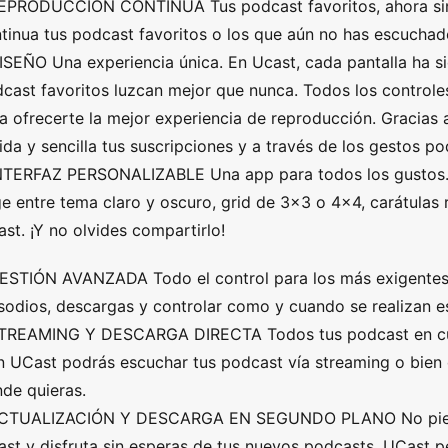
EPRODUCCIÓN CONTINUA Tus podcast favoritos, ahora sin 
tinua tus podcast favoritos o los que aún no has escuchad
ISEÑO Una experiencia única. En Ucast, cada pantalla ha s
cast favoritos luzcan mejor que nunca. Todos los control
a ofrecerte la mejor experiencia de reproducción. Gracias
ida y sencilla tus suscripciones y a través de los gestos po
NTERFAZ PERSONALIZABLE Una app para todos los gustos. A
ge entre tema claro y oscuro, grid de 3×3 o 4×4, carátula
st. ¡Y no olvides compartirlo!
ESTIÓN AVANZADA Todo el control para los más exigentes.
sodios, descargas y controlar como y cuando se realizan e
TREAMING Y DESCARGA DIRECTA Todos tus podcast en cualq
 UCast podrás escuchar tus podcast vía streaming o bien
de quieras.
ACTUALIZACIÓN Y DESCARGA EN SEGUNDO PLANO No pierda
st y disfruta sin esperas de tus nuevos podcasts. UCast p