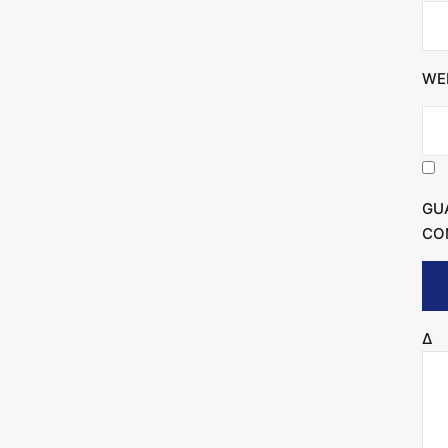
WE
GU
CO
Δ