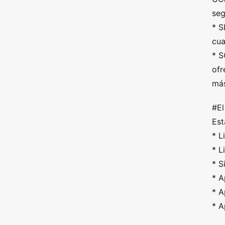
seg
* S
cua
* S
ofr
más
#El
Est
* L
* L
* S
* A
* A
* 