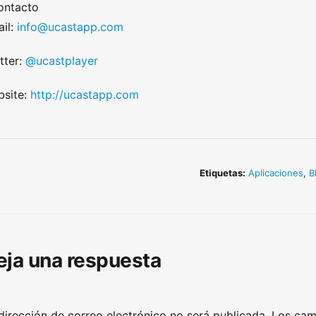
ontacto
il:
info@ucastapp.com
tter:
@ucastplayer
site:
http://ucastapp.com
Etiquetas:
Aplicaciones
,
B
eja una respuesta
dirección de correo electrónico no será publicada.
Los cam