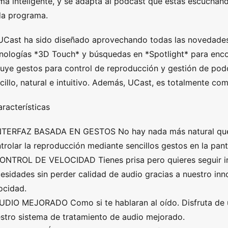
ma inteligente, y se adapta al podcast que estás escuchan
a programa.
UCast ha sido diseñado aprovechando todas las novedades y
nologías *3D Touch* y búsquedas en *Spotlight* para encon
luye gestos para control de reproducción y gestión de po
cillo, natural e intuitivo. Además, UCast, es totalmente co
racterísticas
NTERFAZ BASADA EN GESTOS No hay nada más natural que 
trolar la reproducción mediante sencillos gestos en la panta
ONTROL DE VELOCIDAD Tienes prisa pero quieres seguir inf
esidades sin perder calidad de audio gracias a nuestro inn
ocidad.
UDIO MEJORADO Como si te hablaran al oído. Disfruta de u
stro sistema de tratamiento de audio mejorado.