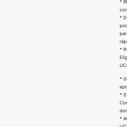
* R
con
* D
pod
par
ráp
* I
Eli
UCa
* G
epi
* S
Con
don
* 
UCa