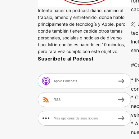
for
cad
Intento hacer un podcast diario, camino al
trabajo, ameno y entretenido, donde hablo
2) 
principalmente de tecnología y Apple, pero
donde también tienen cabida otros temas
tec
personales, sociales o noticias de diverso
Inc
tipo. Mi intención es hacerlo en 10 minutos,
sen
pero rara vez cumplo con este objetivo.
Suscríbete al Podcast
#Ca
* I
Apple Podcasts
con
* C
RSS
nec
vel
Más opciones de suscripción
* A
nue