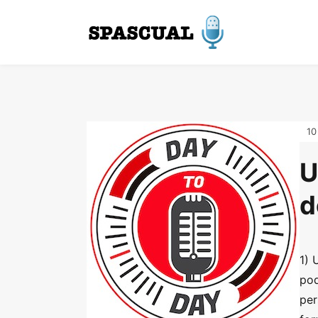
10
U
d
1) 
pod
per